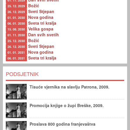
01. 11. 2029
Božić
25. 12. 2029
Sveti Stjepan
26. 12. 2029
Nova godina
01. 01. 2030
Sveta tri kralja
06. 01. 2030
Velika gospa
15. 08. 2030
Dan svih svetih
01. 11. 2030
Božić
25. 12. 2030
Sveti Stjepan
26. 12. 2030
Nova godina
01. 01. 2031
Sveta tri kralja
06. 01. 2031
PODSJETNIK
Tisuće vjernika na slavlju Patrona, 2009.
Promocija knjige o župi Breške, 2009.
Proslava 800 godina franjevaštva