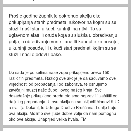
Prošle godine župnik je pokrenuo akciju oko
prikupljanja starih predmeta, rukotvorina kojim su se
služili naši stari u kući, kuhinji, na njivi. To su
uglavnom alati ili oruđa koja su služila u obrađivanju
polja, u obrađivanju vune, lana ili konoplje za nošnju,
u kuhinji posuđe, ili u kući stari predmeti kojim su se
služili naši djedovi i bake.
Do sada je po selima naše župe prikupljeno preko 150
različitih predmeta. Razlog ove akcije je da sačuvamo ove
vrijednosti od propadanja i od zaborava, te osnujemo
zavičajni muzej naše župe i ovog našeg kraja. Sve
dosadašnje prikupljene predmete smo popravili i zaštitili od
daljnjeg propadanja. U ovu akciju su se uključili članovi KUD-
a sv. Ilija Dokanj, te Udruga Društvo Breščana. I dalje traje
ova akcija. Molimo sve ljude dobre volje da nam pomognu
oko ove akcije. Unaprijed velika hvala. FM