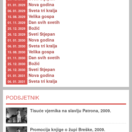
Nova godina
01. 01. 2029
Sveta tri kralja
06. 01. 2029
Velika gospa
15. 08. 2029
Dan svih svetih
01. 11. 2029
Božić
25. 12. 2029
Sveti Stjepan
26. 12. 2029
Nova godina
01. 01. 2030
Sveta tri kralja
06. 01. 2030
Velika gospa
15. 08. 2030
Dan svih svetih
01. 11. 2030
Božić
25. 12. 2030
Sveti Stjepan
26. 12. 2030
Nova godina
01. 01. 2031
Sveta tri kralja
06. 01. 2031
PODSJETNIK
Tisuće vjernika na slavlju Patrona, 2009.
Promocija knjige o župi Breške, 2009.