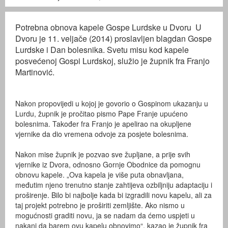
Potrebna obnova kapele Gospe Lurdske u Dvoru U
Dvoru je 11. veljače (2014) proslavljen blagdan Gospe
Lurdske i Dan bolesnika. Svetu misu kod kapele
posvećenoj Gospi Lurdskoj, služio je župnik fra Franjo
Martinović.
Nakon propovijedi u kojoj je govorio o Gospinom ukazanju u
Lurdu, župnik je pročitao pismo Pape Franje upućeno
bolesnima. Također fra Franjo je apelirao na okupljene
vjernike da dio vremena odvoje za posjete bolesnima.
Nakon mise župnik je pozvao sve župljane, a prije svih
vjernike iz Dvora, odnosno Gornje Obodnice da pomognu
obnovu kapele. „Ova kapela je više puta obnavljana,
međutim njeno trenutno stanje zahtijeva ozbiljniju adaptaciju i
proširenje. Bilo bi najbolje kada bi izgradili novu kapelu, ali za
taj projekt potrebno je proširiti zemljište. Ako nismo u
mogućnosti graditi novu, ja se nadam da ćemo uspjeti u
nakani da barem ovu kapelu obnovimo“, kazao je župnik fra