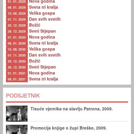
Nova godina
01. 01. 2029
Sveta tri kralja
06. 01. 2029
Velika gospa
15. 08. 2029
Dan svih svetih
01. 11. 2029
Božić
25. 12. 2029
Sveti Stjepan
26. 12. 2029
Nova godina
01. 01. 2030
Sveta tri kralja
06. 01. 2030
Velika gospa
15. 08. 2030
Dan svih svetih
01. 11. 2030
Božić
25. 12. 2030
Sveti Stjepan
26. 12. 2030
Nova godina
01. 01. 2031
Sveta tri kralja
06. 01. 2031
PODSJETNIK
Tisuće vjernika na slavlju Patrona, 2009.
Promocija knjige o župi Breške, 2009.