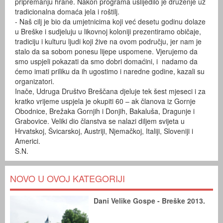
pripremanju hrane. Nakon programa uslijedilo je druženje uz
tradicionalna domaća jela i roštilj.
- Naš cilj je bio da umjetnicima koji već desetu godinu dolaze
u Breške i sudjeluju u likovnoj koloniji prezentiramo običaje,
tradiciju i kulturu ljudi koji žive na ovom području, jer nam je
stalo da sa sobom ponesu lijepe uspomene. Vjerujemo da
smo uspjeli pokazati da smo dobri domaćini, i nadamo da
ćemo imati priliku da ih ugostimo i naredne godine, kazali su
organizatori.
Inače, Udruga Društvo Breščana djeluje tek šest mjeseci i za
kratko vrijeme uspjela je okupiti 60 – ak članova iz Gornje
Obodnice, Brežaka Gornjih i Donjih, Bakaluša, Dragunje i
Grabovice. Veliki dio članstva se nalazi diljem svijeta u
Hrvatskoj, Švicarskoj, Austriji, Njemačkoj, Italiji, Sloveniji i
Americi.
S.N.
NOVO U OVOJ KATEGORIJI
Dani Velike Gospe - Breške 2013.