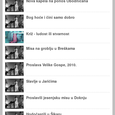
Nova kapela na ponos Obodničana
Bog hoće i čini samo dobro
Križ - ludost ili stvarnost
Misa na groblju u Breškama
Proslava Velike Gospe, 2010.
Slavlje u Jarićima
Proslavili jesenjsku misu u Doknju
Hodočastili u Šikaru