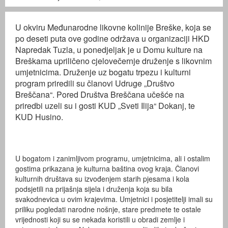
U okviru Međunarodne likovne kolinije Breške, koja se
po deseti puta ove godine održava u organizaciji HKD
Napredak Tuzla, u ponedjeljak je u Domu kulture na
Breškama upriličeno cjelovečernje druženje s likovnim
umjetnicima. Druženje uz bogatu trpezu i kulturni
program priredili su članovi Udruge „Društvo
Breščana“. Pored Društva Breščana učešće na
priredbi uzeli su i gosti KUD „Sveti Ilija“ Dokanj, te
KUD Husino.
U bogatom i zanimljivom programu, umjetnicima, ali i ostalim
gostima prikazana je kulturna baština ovog kraja. Članovi
kulturnih društava su izvođenjem starih pjesama i kola
podsjetili na prijašnja sijela i druženja koja su bila
svakodnevica u ovim krajevima. Umjetnici i posjetitelji imali su
priliku pogledati narodne nošnje, stare predmete te ostale
vrijednosti koji su se nekada koristili u obradi zemlje i