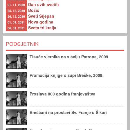
Dan svih svetih
01. 11. 2030
Božić
25. 12. 2030
Sveti Stjepan
26. 12. 2030
Nova godina
01. 01. 2031
Sveta tri kralja
06. 01. 2031
PODSJETNIK
Tisuće vjernika na slavlju Patrona, 2009.
Promocija knjige o župi Breške, 2009.
Proslava 800 godina franjevaštva
Breščani na proslavi Sv. Franje u Šikari