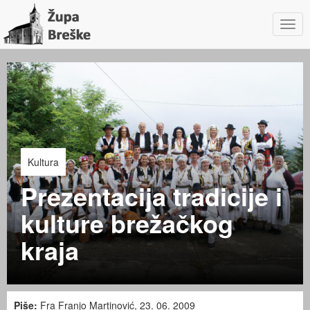
Navig
Kultura
Prezentacija tradicije i
kulture brežačkog
kraja
Piše:
Fra Franjo Martinović, 23. 06. 2009