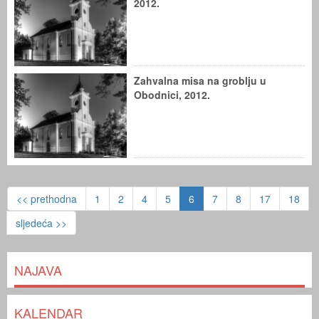
2012.
Zahvalna misa na groblju u
Obodnici, 2012.
<< prethodna
1
2
4
5
6
7
8
17
18
sljedeća >>
NAJAVA
KALENDAR