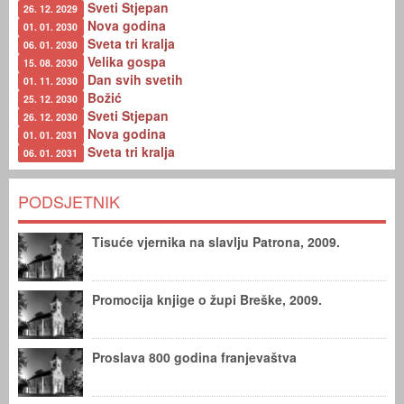
Sveti Stjepan
26. 12. 2029
Nova godina
01. 01. 2030
Sveta tri kralja
06. 01. 2030
Velika gospa
15. 08. 2030
Dan svih svetih
01. 11. 2030
Božić
25. 12. 2030
Sveti Stjepan
26. 12. 2030
Nova godina
01. 01. 2031
Sveta tri kralja
06. 01. 2031
PODSJETNIK
Tisuće vjernika na slavlju Patrona, 2009.
Promocija knjige o župi Breške, 2009.
Proslava 800 godina franjevaštva